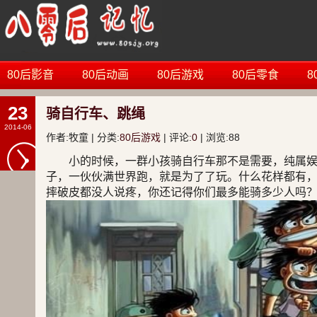
80后影音
80后动画
80后游戏
80后零食
8
23
骑自行车、跳绳
2014-06
作者:牧童 | 分类:
80后游戏
| 评论:
0
| 浏览:
88
小的时候，一群小孩骑自行车那不是需要，纯属
子，一伙伙满世界跑，就是为了了玩。什么花样都有，
摔破皮都没人说疼，你还记得你们最多能骑多少人吗