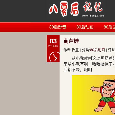
80后影音
80后动画
80后
03
葫芦娃
2014-07
作者:牧童 | 分类:
80后动画
| 评论
从小我就叫这动画葫芦
来从小就有啊，哈哈扯远了。
后都不是，呵呵