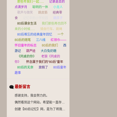
那些年我们一起......
记录逝去的
点滴岁月
聪明的一休
小龙人
歌声与微笑
跳皮筋
经典零
食
记忆中的小学校园
跳房子
80后课余生活
我们那些再也回不
来的小时候......
骑自行车、跳绳
80后难忘的经典童年回忆
一个
80后的随笔
三八线
红领巾——
怀旧童年的标志
80后的我们
西
游记
葫芦娃
大白兔奶糖
《同桌的你》
老狼《同桌的
你》
怀念属于我们的“80后”童年
80后的无奈
放假了
80后童年
趣事
最新留言
感谢支持，我会努力的。
偶然看到这个网站，希望能一直存在下去，毕
创建【80后记忆】网，是为了将我们儿时那