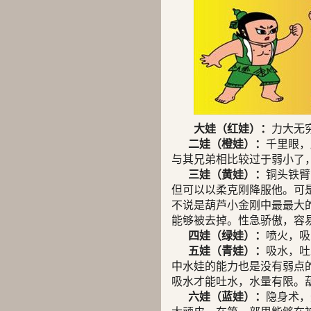
大娃（红娃）：
力大无
二娃（橙娃）：
千里眼，
与其兄弟相比较过于弱小了
三娃（黄娃）：
铜头铁臂
但可以以柔克刚降服他。可
不说是葫芦小金刚中最最大
能够被去掉。性急骄傲，容
四娃（绿娃）：
喷火，吸
五娃（青娃）：
吸水，吐
中水娃的能力也是没有弱点
吸水才能吐水，水量有限。
六娃（蓝娃）：
隐身术，