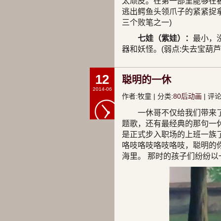
太顽皮。在第一部里能够在
逃出鳄鱼头领爪子的紧紧捉
三个败笔之一)
七娃（紫娃）：
最小，
器和妖怪。(弱点:失去宝葫
12
聪明的一休
2014-06
作者:牧童 | 分类:
80后动画
| 评论
一休哥不仅给我们带来
题歌，还有最经典的那句一
是正式步入职场的上班一族
咯吱咯吱咯吱咯吱，聪明的
海里。 那时的孩子们纷纷以