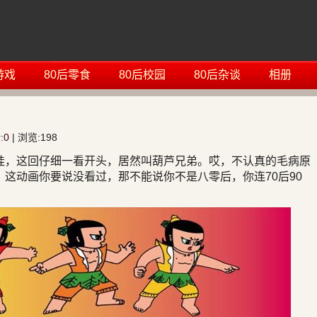
游戏
80后零食
80后校园
80后杂谈
相册
:
0
| 浏览:
198
娃，这回仔细一看开头，居然叫葫芦兄弟。哎，不认真的毛病原
这动画你要说没看过，那不能说你不是八零后，你连70后90