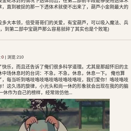
被金蛇冰封的情况下透体而出，在第二部前半段能够使用透体术
拿，直到被捉的那一下透体术就使不出来了，葫芦小金刚最大的
没多大本领，倍受哥哥们的关爱，有宝葫芦，可以吸入魔法、兵
芦，到第二部中宝葫芦那么容易就碎了其实也是个败笔)
:
0
| 浏览:
210
了快乐，而且还告诉了俺们很多科学道理。尤其是那超怀旧的主
休中场休息时的台词：不急，不急，休息，休息一下。 俺也算
了，每当听到咯吱咯吱咯吱咯吱咯吱咯吱，我们爱你！咯吱咯吱
你！这久违的旋律，小光头和尚一休的形象就会出现在我的的脑
一休作为自己的榜样，经常效仿他...