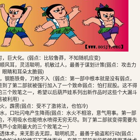
穷，巨大化。(弱点：比较鲁莽，不知随机应变)
顺风耳，灵活聪明，机敏过人，最善于谋划计策(弱点：攻击力
，眼睛和耳朵太脆弱)
，钢筋铁骨，刀枪不入（弱点：第一部中根本就是没有弱点，
是到了第二部就被强行加入了一个致命弱点：怕打屁股。这不得
的三个败笔之一，希望以后葫芦娃系列出新作品时这些个大漏斗
易被利用）。
火，霹雳(弱点：受不了激将法，也怕冷)
水，口吐闪电产生降雨(弱点：水火不相溶，意气用事。第一部
的，不用吸水也能喷水喷得无穷无尽。到了第二部就变得需要先
葫芦小金刚最大的三个败笔之一）
透体术，来无影去无踪，聪明机灵，最善于偷盗和行动(弱点：