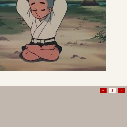
«
1
»