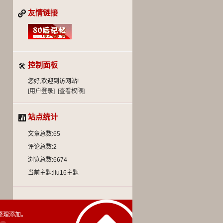
友情链接
控制面板
您好,欢迎到访网站!
[用户登录]
[查看权限]
站点统计
文章总数:65
评论总数:2
浏览总数:6674
当前主题:liu16主题
整理添加。